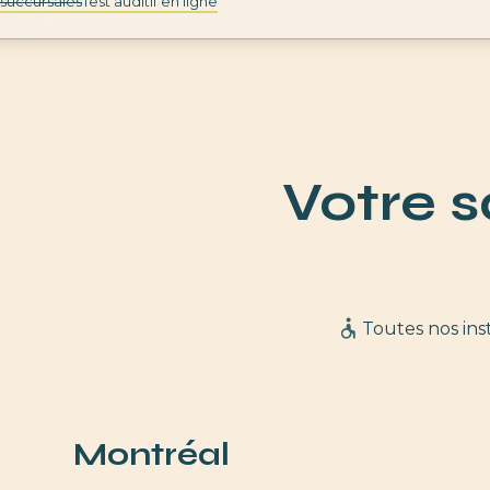
succursales
Test auditif en ligne
Votre s
Toutes nos ins
Montréal