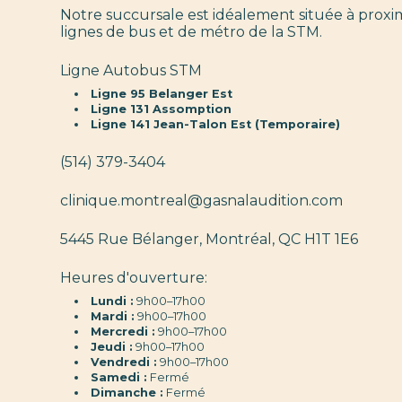
Notre succursale est idéalement située à proxim
lignes de bus et de métro de la STM.
Ligne Autobus STM
Ligne 95 Belanger Est
Ligne 131 Assomption
Ligne 141 Jean-Talon Est (Temporaire)
(514) 379-3404
clinique.montreal@gasnalaudition.com
5445 Rue Bélanger, Montréal, QC H1T 1E6
Heures d'ouverture:
Lundi :
9h00–17h00
Mardi :
9h00–17h00
Mercredi :
9h00–17h00
Jeudi :
9h00–17h00
Vendredi :
9h00–17h00
Samedi :
Fermé
Dimanche :
Fermé